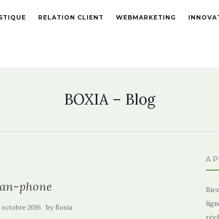
STIQUE
RELATION CLIENT
WEBMARKETING
INNOVA
BOXIA – Blog
À 
an-phone
Bie
lign
by
 octobre 2016
Boxia
réel