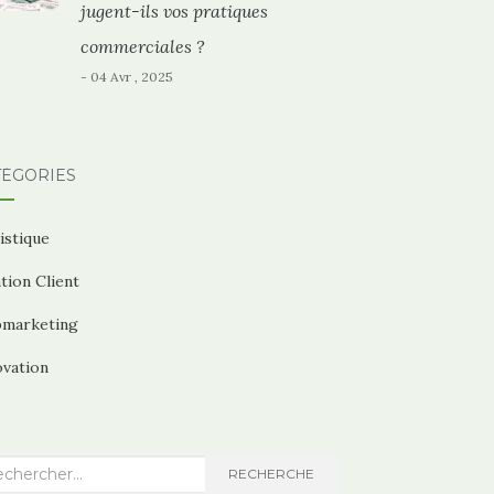
jugent-ils vos pratiques
commerciales ?
- 04 Avr , 2025
TÉGORIES
istique
tion Client
marketing
ovation
herche
RECHERCHE