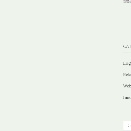
CA
Log
Rela
Web
Inn
Rec