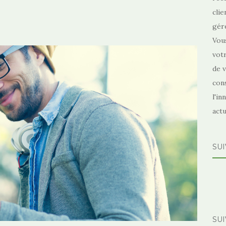
clie
gér
Vou
votr
de v
cons
l'in
actu
SUI
SU